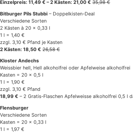
Einzelpreis: 11,49 € – 2 Kästen: 21,00 €
35,98 €
Bitburger Pils Stubbi
– Doppelkisten-Deal
Verschiedene Sorten
2 Kästen à 20 x 0,33 l
1 l = 1,40 €
zzgl. 3,10 € Pfand je Kasten
2 Kästen: 18,50 €
26,58 €
Kloster Andechs
Weissbier hell, Hell alkoholfrei oder Apfelweise alkoholfrei
Kasten = 20 x 0,5 l
1 l = 1,90 €
zzgl. 3,10 € Pfand
18,99 €
– 2 Gratis-Flaschen Apfelweisse alkoholfrei 0,5 l d
Flensburger
Verschiedene Sorten
Kasten = 20 x 0,33 l
1 l = 1,97 €